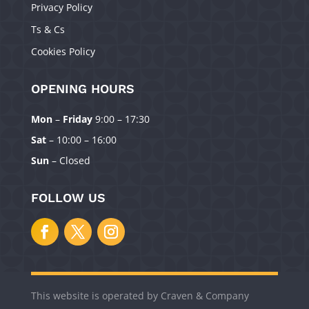
Privacy Policy
Ts & Cs
Cookies Policy
OPENING HOURS
Mon
–
Friday
9:00 – 17:30
Manage Consent
Sat
– 10:00 – 16:00
To provide the best experiences, we use technologies like cookies to
Sun
– Closed
store and/or access device information. Consenting to these technologies
will allow us to process data such as browsing behavior or unique IDs on
this site. Not consenting or withdrawing consent, may adversely affect
FOLLOW US
certain features and functions.
Accept
Deny
This website is operated by Craven & Company
View preferences