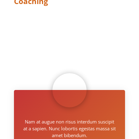
Coaching
SINGLE
SERVICE V1
Nam at augue non risus interdum suscipit
at a sapien. Nunc lobortis egestas massa sit
amet bibendum.