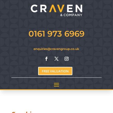
0161 973 6969
enquiries@cravengroup.co.uk
FREE VALUATION