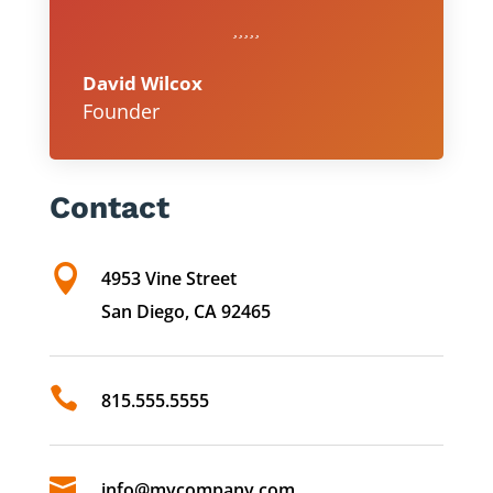
David Wilcox
Founder
Contact

4953 Vine Street
San Diego, CA 92465

815.555.5555

info@mycompany.com