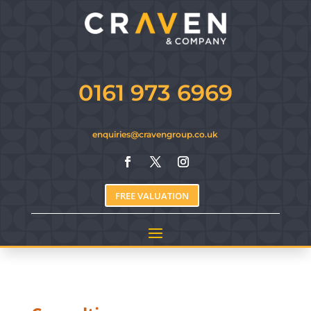
0161 973 6969
enquiries@cravengroup.co.uk
FREE VALUATION