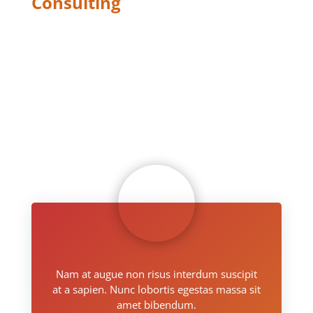
Consulting
SINGLE
SERVICE V1
Nam at augue non risus interdum suscipit
at a sapien. Nunc lobortis egestas massa sit
amet bibendum.