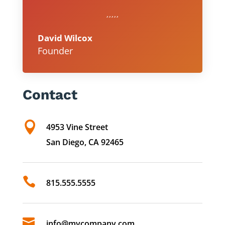
David Wilcox
Founder
Contact

4953 Vine Street
San Diego, CA 92465

815.555.5555

info@mycompany.com