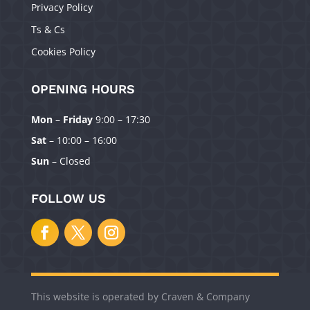
Privacy Policy
Ts & Cs
Cookies Policy
OPENING HOURS
Mon
–
Friday
9:00 – 17:30
Manage Consent
Sat
– 10:00 – 16:00
To provide the best experiences, we use technologies like cookies to
Sun
– Closed
store and/or access device information. Consenting to these technologies
will allow us to process data such as browsing behavior or unique IDs on
this site. Not consenting or withdrawing consent, may adversely affect
FOLLOW US
certain features and functions.
Accept
Deny
This website is operated by Craven & Company
View preferences