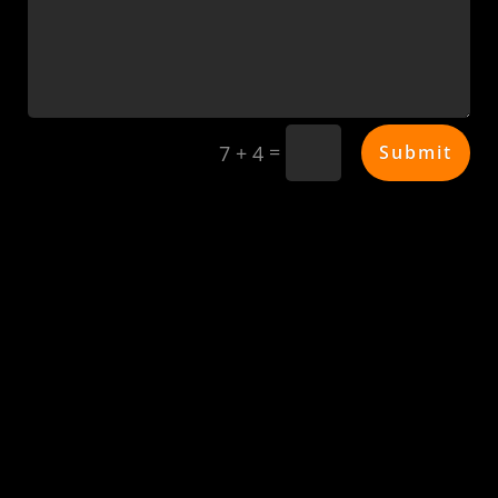
=
Submit
7 + 4