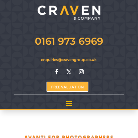
0161 973 6969
enquiries@cravengroup.co.uk
FREE VALUATION
AVANTI FOR PHOTOGRAPHERS